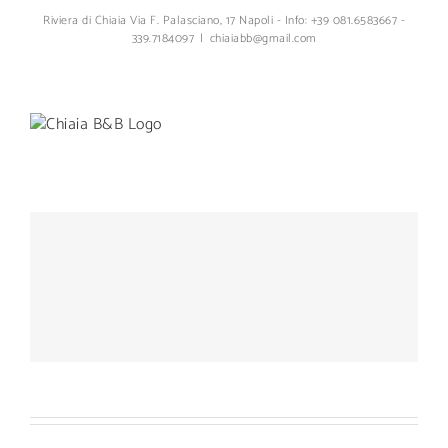
Skip
Riviera di Chiaia Via F. Palasciano, 17 Napoli - Info: +39 081.6583667 -
to
339.7184097
|
chiaiabb@gmail.com
content
Facebook
YouTube
Instagram
Email